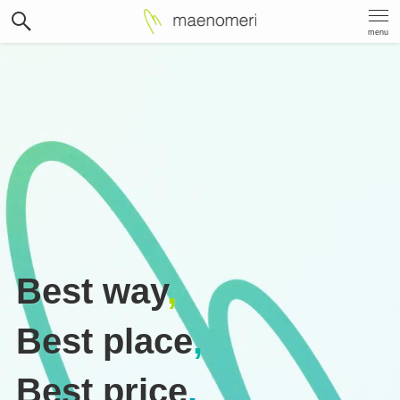
menu
Best way
,
Best place
,
Best price
.