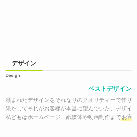
デザイン
Design
ベストデザイン
頼まれたデザインをそれなりのクオリティーで作り納
果たしてそれがお客様が本当に望んでいた、デザイン
私どもはホームページ、紙媒体や動画制作まで
お客