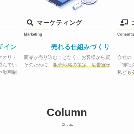
マーケティング
Marketing
Consulti
ザイン
売れる仕組みづくり
オリティーで作り納品する。

商品が売り込むことなく、お客様から買いたくなる
会社の
望んでいた、デザインのゴールでしょうか。

そのために、
販売戦略の策定、広告宣伝に効果検
「御社
や動画制作まで
お客様のサービスを適した場所へ届けるために
私ども
Column
コラム