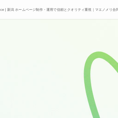
e, Best price | 新潟 ホームページ制作・運用で信頼とクオリティ重視｜マエノメリ