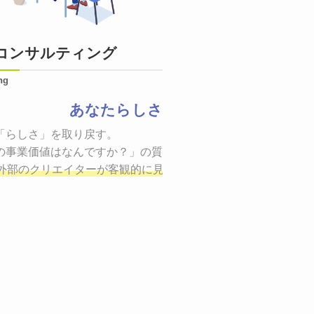
コンサルティング
ng
あなたらしさ
状態をつくるために、適した場所へ適切なターゲットに向けて
「らしさ」を取り戻す。

証までの一連のプロセスを考え実行・検証・修正
の事業価値はなんですか？」の質問に答えることはできるでしょ
し、商品が「
、適切な方法を企画
外部のクリエイターが客観的に見ながら最終的な絵を描き、商
しご提案いたします。