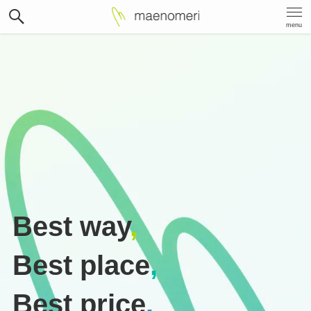
menu
Best way
,
Best place
,
Best price
.