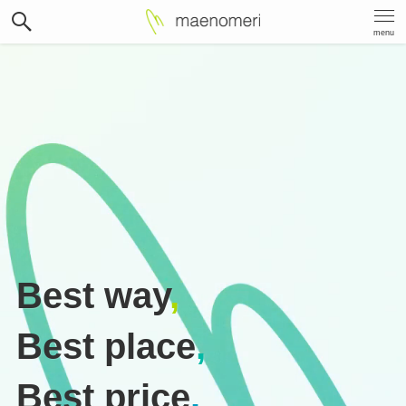
menu
Best way
,
Best place
,
Best price
.