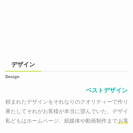
デザイン
Design
ベストデザイン
頼まれたデザインをそれなりのクオリティーで作り納
果たしてそれがお客様が本当に望んでいた、デザイン
私どもはホームページ、紙媒体や動画制作まで
お客