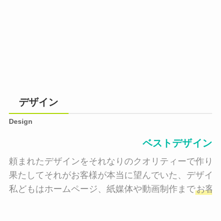
デザイン
Design
ベストデザイン
頼まれたデザインをそれなりのクオリティーで作り納
果たしてそれがお客様が本当に望んでいた、デザイン
私どもはホームページ、紙媒体や動画制作まで
お客