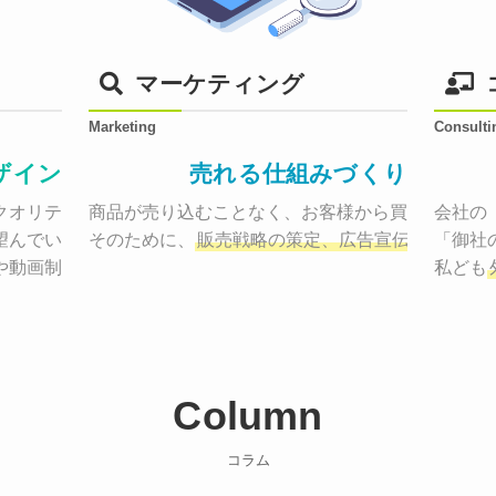
マーケティング
Marketing
Consulti
ザイン
売れる仕組みづくり
オリティーで作り納品する。

商品が売り込むことなく、お客様から買いたくなる
会社の
望んでいた、デザインのゴールでしょうか。

そのために、
販売戦略の策定、広告宣伝に効果検
「御社
や動画制作まで
お客様のサービスを適した場所へ届けるために
私ども
Column
コラム