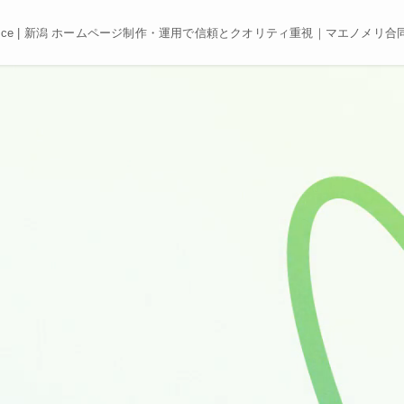
e, Best price | 新潟 ホームページ制作・運用で信頼とクオリティ重視｜マエノメリ