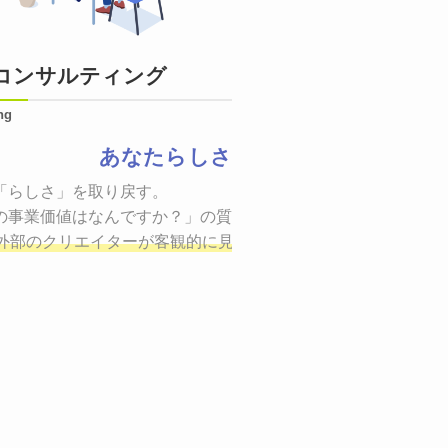
コンサルティング
ng
あなたらしさ
状態をつくるために、適した場所へ適切なターゲットに向けて
「らしさ」を取り戻す。

証までの一連のプロセスを考え実行・検証・修正
の事業価値はなんですか？」の質問に答えることはできるでしょ
し、商品が「
、適切な方法を企画
外部のクリエイターが客観的に見ながら最終的な絵を描き、商
しご提案いたします。