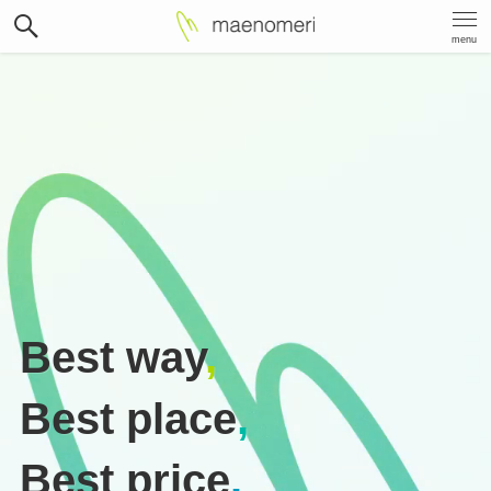
menu
Best way
,
Best place
,
Best price
.