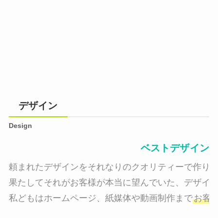
デザイン
Design
ベストデザイン
頼まれたデザインをそれなりのクオリティーで作り納
果たしてそれがお客様が本当に望んでいた、デザイン
私どもはホームページ、紙媒体や動画制作まで
お客