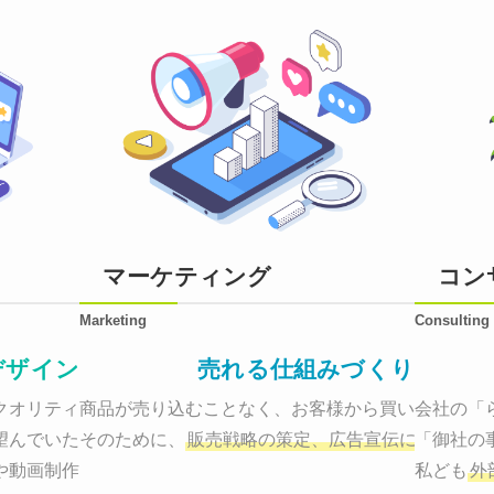
マーケティング
コン
Marketing
Consulting
デザイン
売れる仕組みづくり
オリティーで作り納品する。

商品が売り込むことなく、お客様から買いたくなる
会社の「
望んでいた、デザインのゴールでしょうか。

そのために、
販売戦略の策定、広告宣伝に効果検証
「御社の
や動画制作まで
お客様のサービスを適した場所へ届けるために
私ども
外