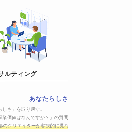
サルティング
あなたらしさ
状態をつくるために、適した場所へ適切なターゲットに向けて適
らしさ」を取り戻す。

までの一連のプロセスを考え実行・検証・修正
事業価値はなんですか？」の質問に答えることはできるでしょう
し、商品が「売
、適切な方法を企画
部のクリエイターが客観的に見ながら最終的な絵を描き、商品
しご提案いたします。