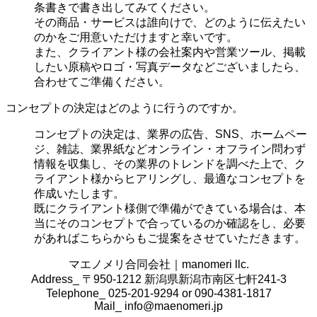
条書きで書き出してみてください。
その商品・サービスは誰向けで、どのように伝えたい
のかをご用意いただけますと幸いです。
また、クライアント様の会社案内や営業ツール、掲載
したい原稿やロゴ・写真データなどございましたら、
合わせてご準備ください。
コンセプトの決定はどのように行うのですか。
コンセプトの決定は、業界の
広告、SNS、ホームペー
ジ、雑誌、業界紙などオンライン・オフライン問わず
情報を収集し、その業界のトレンドを調べた上で、ク
ライアント様からヒアリングし、最適なコンセプトを
作成いたします。
既にクライアント様側で準備ができている場合は、本
当にそのコンセプトで合っているのか確認をし、必要
があればこちらからもご提案をさせていただきます。
マエノメリ合同会社｜manomeri llc.
Address_ 〒950-1212 新潟県新潟市南区七軒241-3
Telephone_ 025-201-9294 or 090-4381-1817
Mail_
info@maenomeri.jp