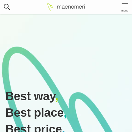
menu
Best way
,
Best place
,
Best price
.