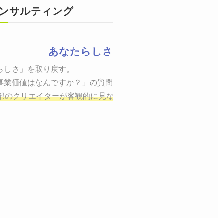
ンサルティング
あなたらしさ
状態をつくるために、適した場所へ適切なターゲットに向けて適
らしさ」を取り戻す。

までの一連のプロセスを考え実行・検証・修正
事業価値はなんですか？」の質問に答えることはできるでしょう
し、商品が「売
、適切な方法を企画
部のクリエイターが客観的に見ながら最終的な絵を描き、商品
しご提案いたします。