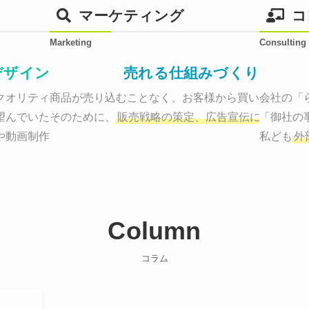
マーケティング
コ
Marketing
Consulting
デザイン
売れる仕組みづくり
オリティーで作り納品する。

商品が売り込むことなく、お客様から買いたくなる
会社の「
望んでいた、デザインのゴールでしょうか。

そのために、
販売戦略の策定、広告宣伝に効果検証
「御社の
や動画制作まで
お客様のサービスを適した場所へ届けるために
私ども
外
Column
コラム