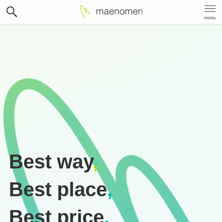
menu
Best way
,
Best place
,
Best price
.