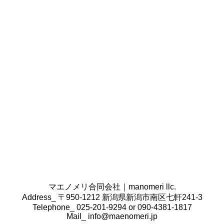
条書きで書き出してみてください。
その商品・サービスは誰向けで、どのように伝えたい
のかをご用意いただけますと幸いです。
また、クライアント様の会社案内や営業ツール、掲載
したい原稿やロゴ・写真データなどございましたら、
合わせてご準備ください。
コンセプトの決定はどのように行うのですか。
コンセプトの決定は、業界の
広告、SNS、ホームペー
ジ、雑誌、業界紙などオンライン・オフライン問わず
情報を収集し、その業界のトレンドを調べた上で、ク
ライアント様からヒアリングし、最適なコンセプトを
作成いたします。
既にクライアント様側で準備ができている場合は、本
当にそのコンセプトで合っているのか確認をし、必要
があればこちらからもご提案をさせていただきます。
マエノメリ合同会社｜manomeri llc.
Address_ 〒950-1212 新潟県新潟市南区七軒241-3
Telephone_ 025-201-9294 or 090-4381-1817
Mail_
info@maenomeri.jp