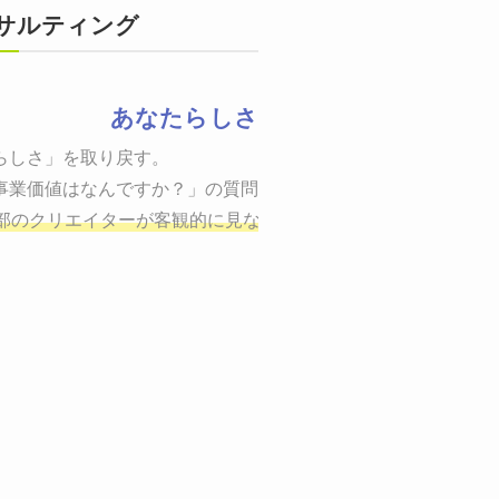
サルティング
あなたらしさ
状態をつくるために、適した場所へ適切なターゲットに向けて適
らしさ」を取り戻す。

までの一連のプロセスを考え実行・検証・修正
事業価値はなんですか？」の質問に答えることはできるでしょう
し、商品が「売
、適切な方法を企画
部のクリエイターが客観的に見ながら最終的な絵を描き、商品
しご提案いたします。