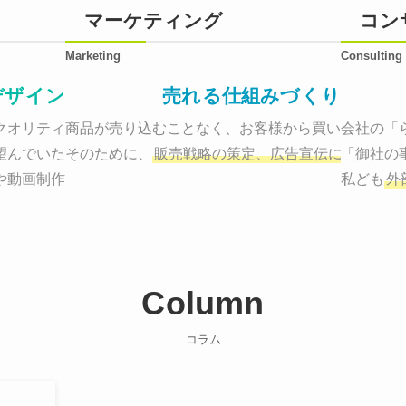
マーケティング
コン
Marketing
Consulting
デザイン
売れる仕組みづくり
オリティーで作り納品する。

商品が売り込むことなく、お客様から買いたくなる
会社の「
望んでいた、デザインのゴールでしょうか。

そのために、
販売戦略の策定、広告宣伝に効果検証
「御社の
や動画制作まで
お客様のサービスを適した場所へ届けるために
私ども
外
Column
コラム