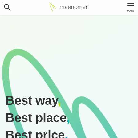
menu
Best way
,
Best place
,
Best price
.