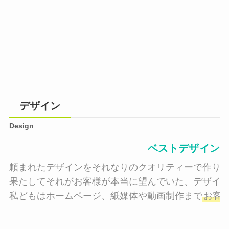
デザイン
Design
ベストデザイン
頼まれたデザインをそれなりのクオリティーで作り納
果たしてそれがお客様が本当に望んでいた、デザイン
私どもはホームページ、紙媒体や動画制作まで
お客