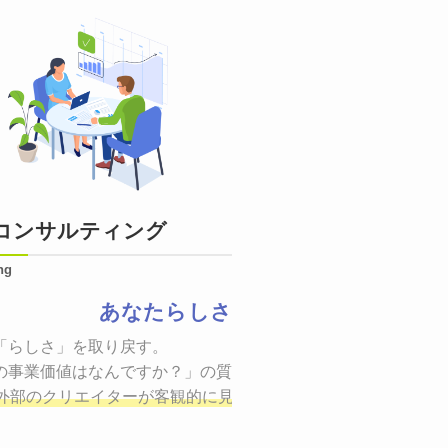
コンサルティング
ng
あなたらしさ
状態をつくるために、適した場所へ適切なターゲットに向けて
「らしさ」を取り戻す。

証までの一連のプロセスを考え実行・検証・修正
の事業価値はなんですか？」の質問に答えることはできるでしょ
し、商品が「
、適切な方法を企画
外部のクリエイターが客観的に見ながら最終的な絵を描き、商
しご提案いたします。