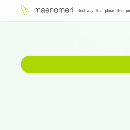
Best way, Best plac
Best way
,
Best plac
Web制作・マーケティング戦略で
お客様のビジネスを成