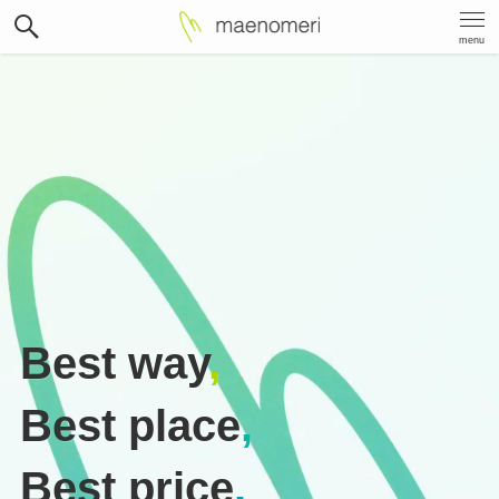
menu
Best way
,
Best place
,
Best price
.