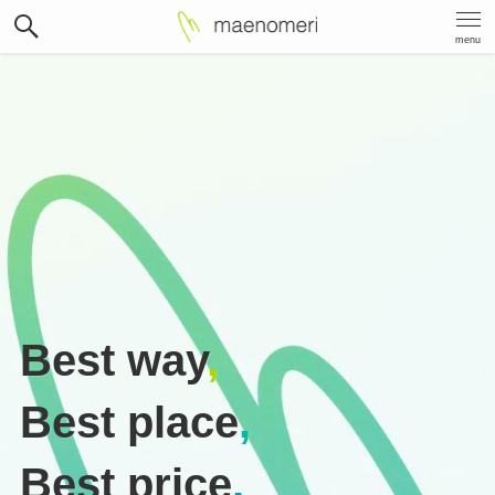
menu
Best way
,
Best place
,
Best price
.