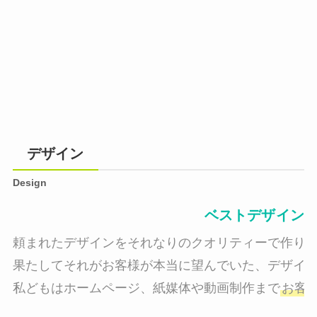
デザイン
Design
ベストデザイン
頼まれたデザインをそれなりのクオリティーで作り納
果たしてそれがお客様が本当に望んでいた、デザイン
私どもはホームページ、紙媒体や動画制作まで
お客