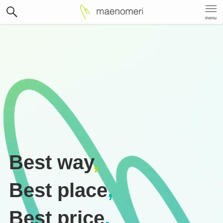
menu
Best way
,
Best place
,
Best price
.