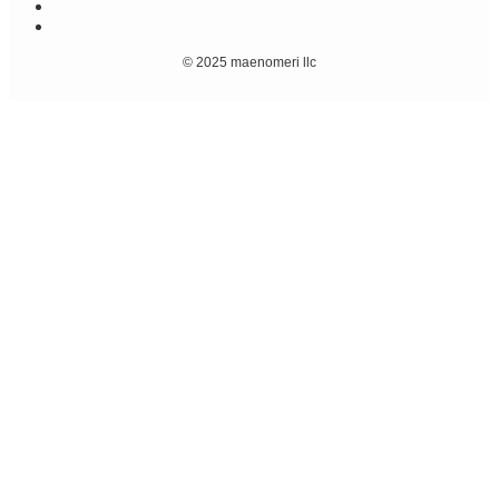
©
2025 maenomeri llc