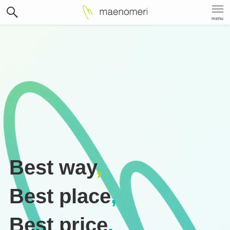
menu
Best way
,
Best place
,
Best price
.