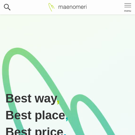
menu
Best way
,
Best place
,
Best price
.