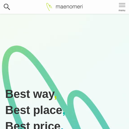
menu
Best way
,
Best place
,
Best price
.