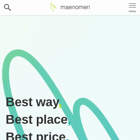
menu
Best way
,
Best place
,
Best price
.