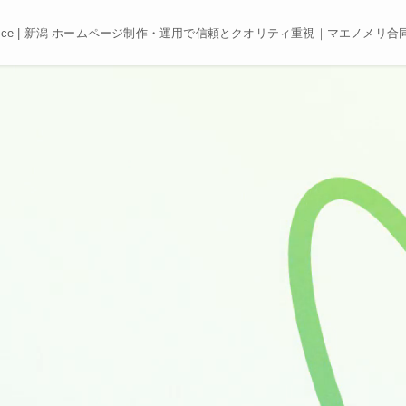
e, Best price | 新潟 ホームページ制作・運用で信頼とクオリティ重視｜マエノメリ