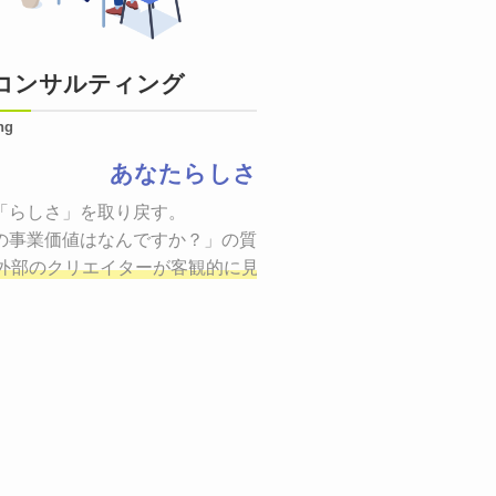
コンサルティング
ng
あなたらしさ
状態をつくるために、適した場所へ適切なターゲットに向けて
「らしさ」を取り戻す。

証までの一連のプロセスを考え実行・検証・修正
の事業価値はなんですか？」の質問に答えることはできるでしょ
し、商品が「
、適切な方法を企画
外部のクリエイターが客観的に見ながら最終的な絵を描き、商
しご提案いたします。