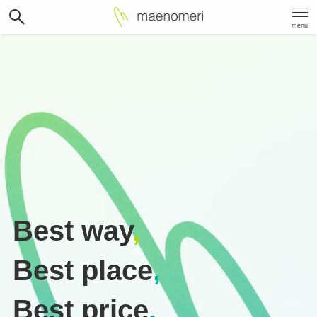
menu
Best way
,
Best place
,
Best price
.