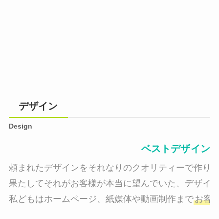
デザイン
Design
ベストデザイン
頼まれたデザインをそれなりのクオリティーで作り納
果たしてそれがお客様が本当に望んでいた、デザイン
私どもはホームページ、紙媒体や動画制作まで
お客