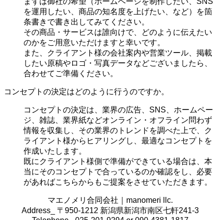
まずは御社の希望（ホームページを制作したい、SNS
を運用したい、商品の知名度を上げたい、など）を箇
条書きで書き出してみてください。
その商品・サービスは誰向けで、どのように伝えたい
のかをご用意いただけますと幸いです。
また、クライアント様の会社案内や営業ツール、掲載
したい原稿やロゴ・写真データなどございましたら、
合わせてご準備ください。
コンセプトの決定はどのように行うのですか。
コンセプトの決定は、業界の
広告、SNS、ホームペー
ジ、雑誌、業界紙などオンライン・オフライン問わず
情報を収集し、その業界のトレンドを調べた上で、ク
ライアント様からヒアリングし、最適なコンセプトを
作成いたします。
既にクライアント様側で準備ができている場合は、本
当にそのコンセプトで合っているのか確認をし、必要
があればこちらからもご提案をさせていただきます。
マエノメリ合同会社｜manomeri llc.
Address_ 〒950-1212 新潟県新潟市南区七軒241-3