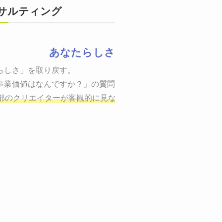
サルティング
あなたらしさ
状態をつくるために、適した場所へ適切なターゲットに向けて適
らしさ」を取り戻す。

までの一連のプロセスを考え実行・検証・修正
事業価値はなんですか？」の質問に答えることはできるでしょう
し、商品が「売
、適切な方法を企画
部のクリエイターが客観的に見ながら最終的な絵を描き、商品
しご提案いたします。