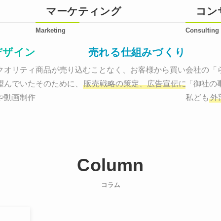
マーケティング
コン
Marketing
Consulting
デザイン
売れる仕組みづくり
オリティーで作り納品する。

商品が売り込むことなく、お客様から買いたくなる
会社の「
望んでいた、デザインのゴールでしょうか。

そのために、
販売戦略の策定、広告宣伝に効果検証
「御社の
や動画制作まで
お客様のサービスを適した場所へ届けるために
私ども
外
Column
コラム