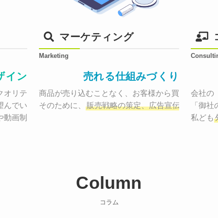
マーケティング
Marketing
Consulti
ザイン
売れる仕組みづくり
オリティーで作り納品する。

商品が売り込むことなく、お客様から買いたくなる
会社の
望んでいた、デザインのゴールでしょうか。

そのために、
販売戦略の策定、広告宣伝に効果検
「御社
や動画制作まで
お客様のサービスを適した場所へ届けるために
私ども
Column
コラム