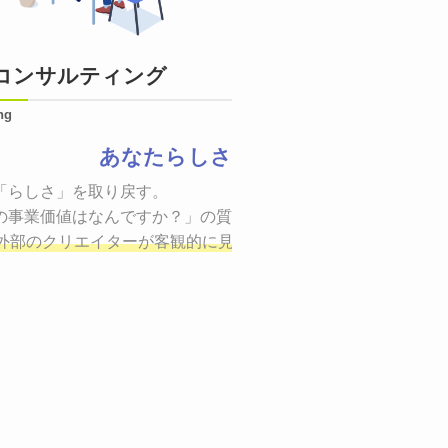
コンサルティング
ng
あなたらしさ
状態をつくるために、適した場所へ適切なターゲットに向けて
「らしさ」を取り戻す。

証までの一連のプロセスを考え実行・検証・修正
の事業価値はなんですか？」の質問に答えることはできるでしょ
し、商品が「
、適切な方法を企画
外部のクリエイターが客観的に見ながら最終的な絵を描き、商
しご提案いたします。