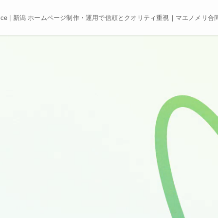
e, Best price | 新潟 ホームページ制作・運用で信頼とクオリティ重視｜マエノメリ