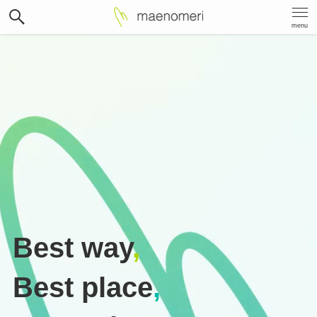
menu
Best way
,
Best place
,