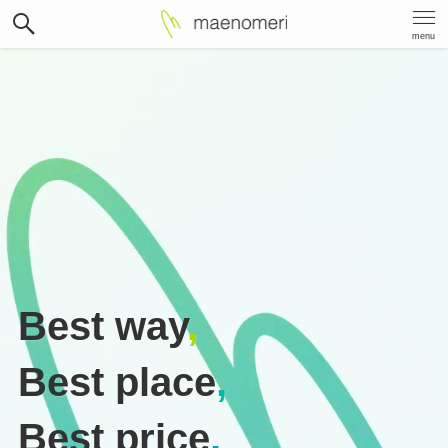
menu
Best way
,
Best place
,
Best price
.