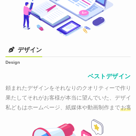
デザイン
Design
ベストデザイン
頼まれたデザインをそれなりのクオリティーで作り納
果たしてそれがお客様が本当に望んでいた、デザイン
私どもはホームページ、紙媒体や動画制作まで
お客