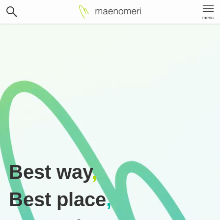
menu
Best way
,
Best place
,