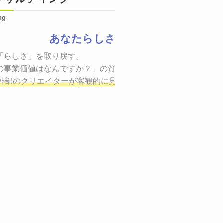
ng
あなたらしさ
状態をつくるために、適した場所へ適切なターゲットに向けて
「らしさ」を取り戻す。

証までの一連のプロセスを考え実行・検証・修正
の事業価値はなんですか？」の質問に答えることはできるでしょ
し、商品が「
、適切な方法を企画
外部のクリエイターが客観的に見ながら最終的な絵を描き、商
しご提案いたします。