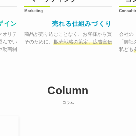
Marketing
Consulti
ザイン
売れる仕組みづくり
オリティーで作り納品する。

商品が売り込むことなく、お客様から買いたくなる
会社の
望んでいた、デザインのゴールでしょうか。

そのために、
販売戦略の策定、広告宣伝に効果検
「御社
や動画制作まで
お客様のサービスを適した場所へ届けるために
私ども
Column
コラム