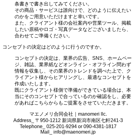
条書きで書き出してみてください。
その商品・サービスは誰向けで、どのように伝えたい
のかをご用意いただけますと幸いです。
また、クライアント様の会社案内や営業ツール、掲載
したい原稿やロゴ・写真データなどございましたら、
合わせてご準備ください。
コンセプトの決定はどのように行うのですか。
コンセプトの決定は、業界の
広告、SNS、ホームペー
ジ、雑誌、業界紙などオンライン・オフライン問わず
情報を収集し、その業界のトレンドを調べた上で、ク
ライアント様からヒアリングし、最適なコンセプトを
作成いたします。
既にクライアント様側で準備ができている場合は、本
当にそのコンセプトで合っているのか確認をし、必要
があればこちらからもご提案をさせていただきます。
マエノメリ合同会社｜manomeri llc.
Address_ 〒950-1212 新潟県新潟市南区七軒241-3
Telephone_ 025-201-9294 or 090-4381-1817
Mail_
info@maenomeri.jp