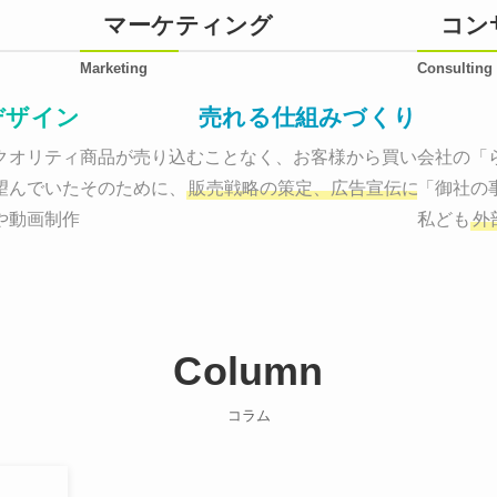
マーケティング
コン
Marketing
Consulting
デザイン
売れる仕組みづくり
オリティーで作り納品する。

商品が売り込むことなく、お客様から買いたくなる
会社の「
望んでいた、デザインのゴールでしょうか。

そのために、
販売戦略の策定、広告宣伝に効果検証
「御社の
や動画制作まで
お客様のサービスを適した場所へ届けるために
私ども
外
Column
コラム