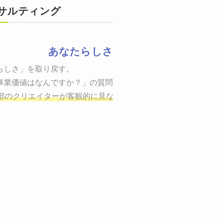
サルティング
あなたらしさ
状態をつくるために、適した場所へ適切なターゲットに向けて適
らしさ」を取り戻す。

までの一連のプロセスを考え実行・検証・修正
事業価値はなんですか？」の質問に答えることはできるでしょう
し、商品が「売
、適切な方法を企画
部のクリエイターが客観的に見ながら最終的な絵を描き、商品
しご提案いたします。