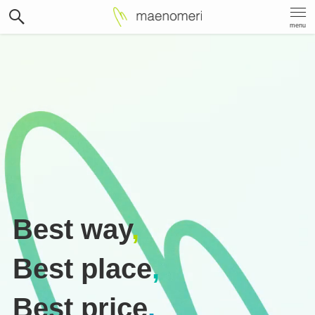
menu
Best way
,
Best place
,
Best price
.