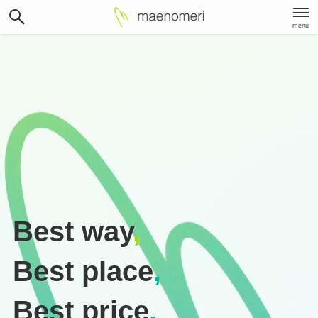
menu
Best way
,
Best place
,
Best price
.