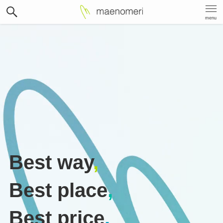
menu
Best way
,
Best place
,
Best price
.