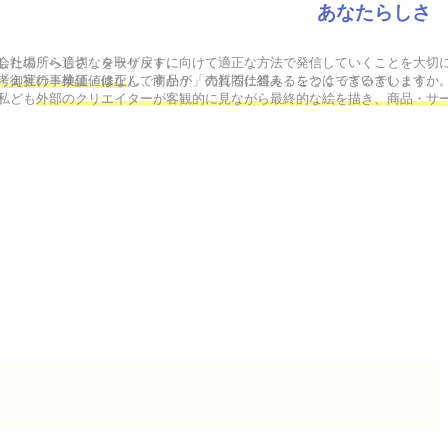
あなたらしさ
した場所へ適切なターゲットに向けて適正な方法で発信していくことを大切に
会社の「らしさ」を取り戻す。

考え実行・検証・修正
「御社の事業価値はなんですか？」の質問に答えることはできるでしょうか。
し、商品が「売れる仕組み」をつくっていきいます。
私ども
外部のクリエイターが客観的に見ながら最終的な絵を描き、商品・サ