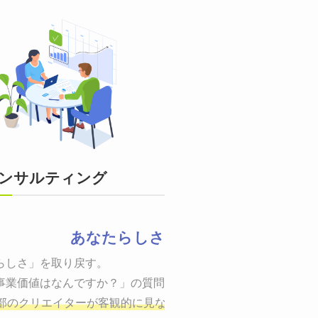
ンサルティング
あなたらしさ
状態をつくるために、適した場所へ適切なターゲットに向けて適
らしさ」を取り戻す。

までの一連のプロセスを考え実行・検証・修正
事業価値はなんですか？」の質問に答えることはできるでしょう
し、商品が「売
、適切な方法を企画
部のクリエイターが客観的に見ながら最終的な絵を描き、商品
しご提案いたします。