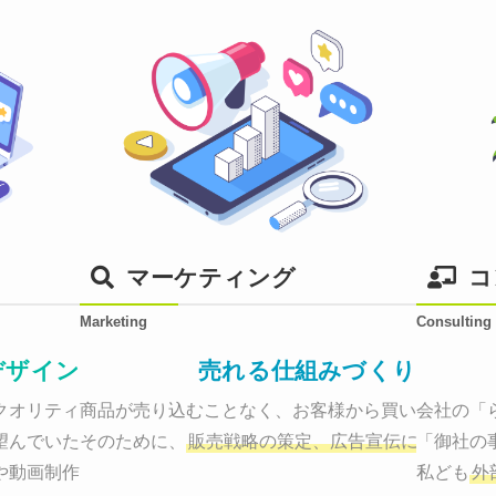
マーケティング
コ
Marketing
Consulting
デザイン
売れる仕組みづくり
オリティーで作り納品する。

商品が売り込むことなく、お客様から買いたくなる
会社の「
望んでいた、デザインのゴールでしょうか。

そのために、
販売戦略の策定、広告宣伝に効果検証
「御社の
や動画制作まで
お客様のサービスを適した場所へ届けるために
私ども
外