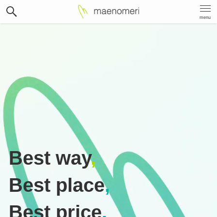
menu
Best way
,
Best place
,
Best price
.