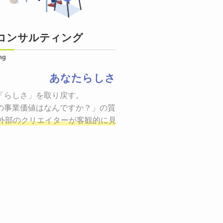
コンサルティング
ng
あなたらしさ
状態をつくるために、適した場所へ適切なターゲットに向けて
「らしさ」を取り戻す。

証までの一連のプロセスを考え実行・検証・修正
の事業価値はなんですか？」の質問に答えることはできるでしょ
し、商品が「
、適切な方法を企画
外部のクリエイターが客観的に見ながら最終的な絵を描き、商
しご提案いたします。