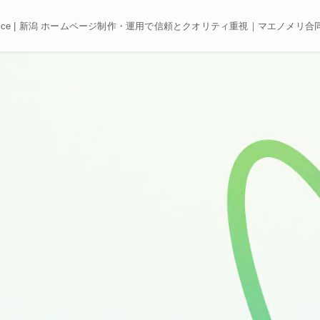
e, Best price | 新潟 ホームページ制作・運用で信頼とクオリティ重視｜マエノメリ