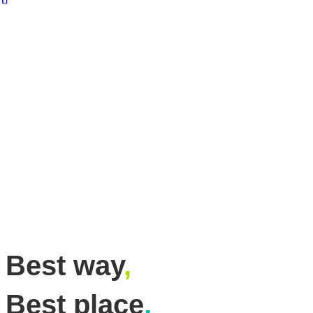
Best way
,
Best place
,