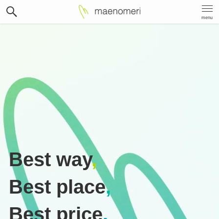
menu
Best way
,
Best place
,
Best price
.